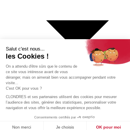
€ Euro
$ Dollar US
$ Dollar Canadien
₣ Franc Suisse
£ Livre sterling