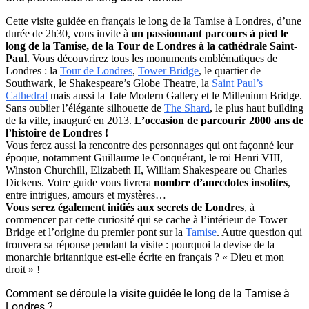
Cette visite guidée en français le long de la Tamise à Londres, d’une
durée de 2h30, vous invite à
un passionnant parcours à pied le
long de la Tamise, de la Tour de Londres à la cathédrale Saint-
Paul
. Vous découvrirez tous les monuments emblématiques de
Londres : la
Tour de Londres
,
Tower Bridge
, le quartier de
Southwark, le Shakespeare’s Globe Theatre, la
Saint Paul’s
Cathedral
mais aussi la Tate Modern Gallery et le Millenium Bridge.
Sans oublier l’élégante silhouette de
The Shard
, le plus haut building
de la ville, inauguré en 2013.
L’occasion de parcourir 2000 ans de
l’histoire de Londres !
Vous ferez aussi la rencontre des personnages qui ont façonné leur
époque, notamment Guillaume le Conquérant, le roi Henri VIII,
Winston Churchill, Elizabeth II, William Shakespeare ou Charles
Dickens. Votre guide vous livrera
nombre d’anecdotes insolites
,
entre intrigues, amours et mystères…
Vous serez également initiés aux secrets de Londres
, à
commencer par cette curiosité qui se cache à l’intérieur de Tower
Bridge et l’origine du premier pont sur la
Tamise
. Autre question qui
trouvera sa réponse pendant la visite : pourquoi la devise de la
monarchie britannique est-elle écrite en français ? « Dieu et mon
droit » !
Comment se déroule la visite guidée le long de la Tamise à
Londres ?