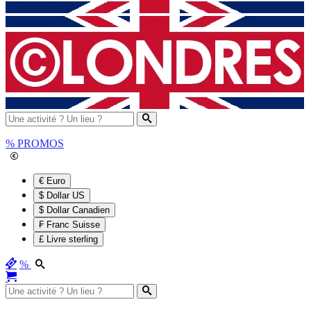
%
PROMOS
€ Euro
$ Dollar US
$ Dollar Canadien
₣ Franc Suisse
£ Livre sterling
%