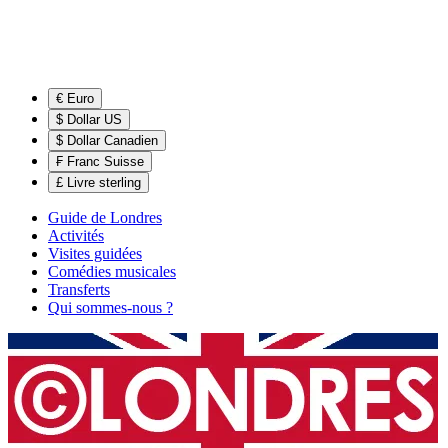
€ Euro
$ Dollar US
$ Dollar Canadien
₣ Franc Suisse
£ Livre sterling
Guide de Londres
Activités
Visites guidées
Comédies musicales
Transferts
Qui sommes-nous ?