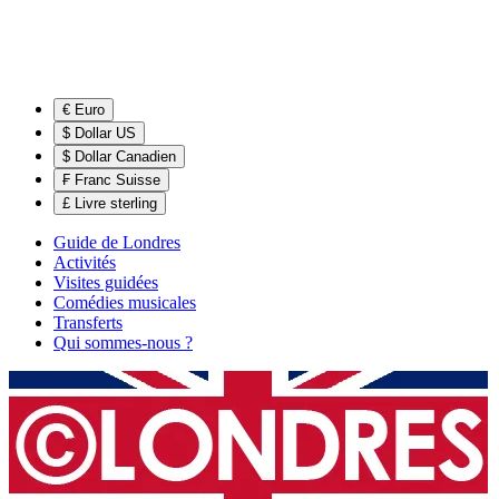
€ Euro
$ Dollar US
$ Dollar Canadien
₣ Franc Suisse
£ Livre sterling
Guide de Londres
Activités
Visites guidées
Comédies musicales
Transferts
Qui sommes-nous ?