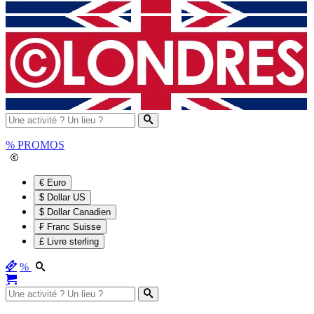
%
PROMOS
€ Euro
$ Dollar US
$ Dollar Canadien
₣ Franc Suisse
£ Livre sterling
%