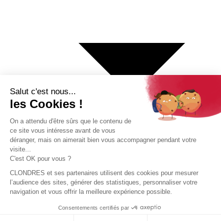
€ Euro
$ Dollar US
$ Dollar Canadien
₣ Franc Suisse
£ Livre sterling