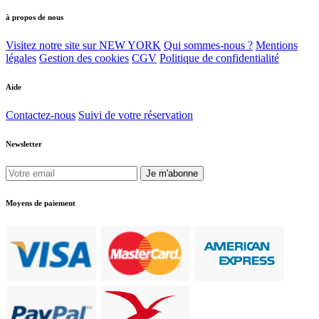
à propos de nous
Visitez notre site sur NEW YORK
Qui sommes-nous ?
Mentions
légales
Gestion des cookies
CGV
Politique de confidentialité
Aide
Contactez-nous
Suivi de votre réservation
Newsletter
Je m'abonne
Moyens de paiement