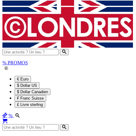
%
PROMOS
€ Euro
$ Dollar US
$ Dollar Canadien
₣ Franc Suisse
£ Livre sterling
%