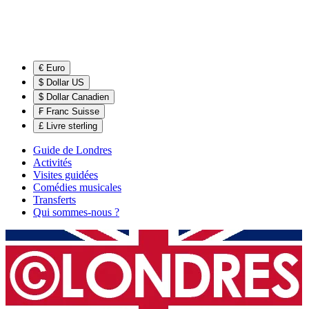
€ Euro
$ Dollar US
$ Dollar Canadien
₣ Franc Suisse
£ Livre sterling
Guide de Londres
Activités
Visites guidées
Comédies musicales
Transferts
Qui sommes-nous ?