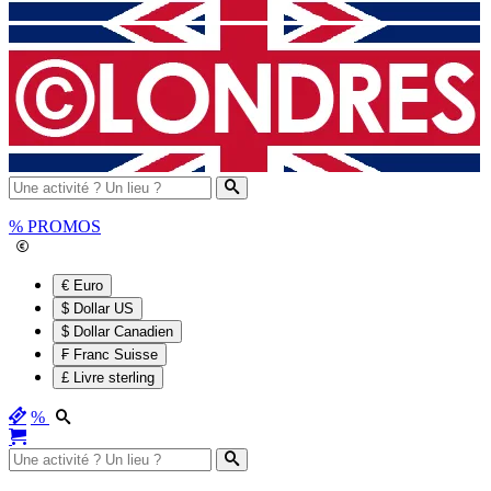
%
PROMOS
€ Euro
$ Dollar US
$ Dollar Canadien
₣ Franc Suisse
£ Livre sterling
%