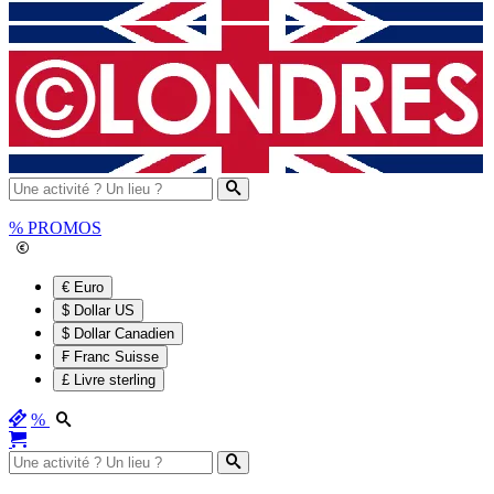
%
PROMOS
€ Euro
$ Dollar US
$ Dollar Canadien
₣ Franc Suisse
£ Livre sterling
%