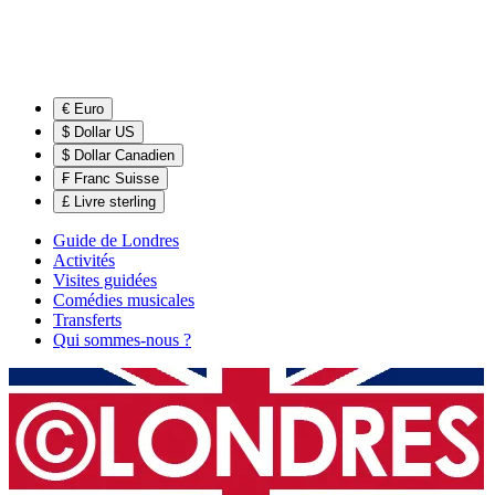
€ Euro
$ Dollar US
$ Dollar Canadien
₣ Franc Suisse
£ Livre sterling
Guide de Londres
Activités
Visites guidées
Comédies musicales
Transferts
Qui sommes-nous ?