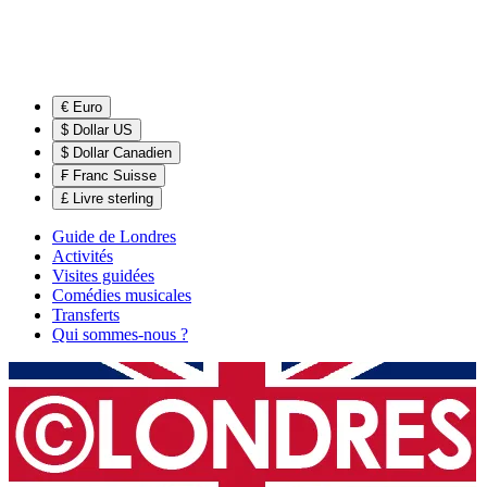
€ Euro
$ Dollar US
$ Dollar Canadien
₣ Franc Suisse
£ Livre sterling
Guide de Londres
Activités
Visites guidées
Comédies musicales
Transferts
Qui sommes-nous ?