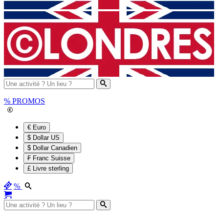
%
PROMOS
€ Euro
$ Dollar US
$ Dollar Canadien
₣ Franc Suisse
£ Livre sterling
%