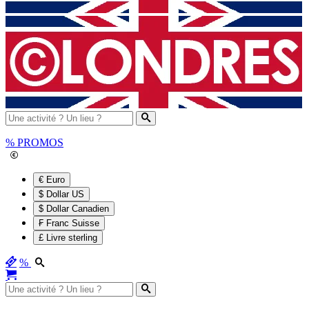
%
PROMOS
€ Euro
$ Dollar US
$ Dollar Canadien
₣ Franc Suisse
£ Livre sterling
%