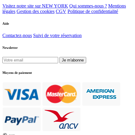
Visitez notre site sur NEW YORK
Qui sommes-nous ?
Mentions
légales
Gestion des cookies
CGV
Politique de confidentialité
Aide
Contactez-nous
Suivi de votre réservation
Newsletter
Je m'abonne
Moyens de paiement