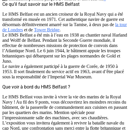
Ce qu’il faut savoir sur le HMS Belfast
Le HMS Belfast est un ancien croiseur de la Royal Navy qui a été
transformé en musée en 1971. Cet authentique navire de guerre est
désormais définitivement amarré sur la Tamise, à deux pas de
la tour
de Londres
et de
Tower Bridge
.
Le HMS Belfast a été mis à l’eau en 1938 au chantier naval Harland
and Wolff de Belfast. Pendant la Seconde Guerre mondiale, il
effectue de nombreuses missions de protection de convois dans
l’Atlantique Nord. Le 6 juin 1944, le bâtiment appuie les troupes
britanniques qui débarquent sur les plages normandes de Gold et
Juno.
Le navire a également participé à la guerre de Corée, de 1950 à
1953. Il sort finalement du service actif en 1963, avant d’être placé
sous la responsabilité de l’Imperial War Museum.
Que voir à bord du HMS Belfast ?
Le HMS Belfast vous invite à vivre la vie des marins de la Royal
Navy ! Au fil des 9 ponts, vous découvrirez les moindres recoins du
bâtiment, de la passerelle de commandement aux cuisines en passant
par les quartiers des marins. Mention spéciale pour
l’impressionnante salle des machines, avec ses chaudières.
L’exposition vous invitera également à revivre la bataille navale du
cap Nord, une confrontation sans merci entre la flotte britannique et