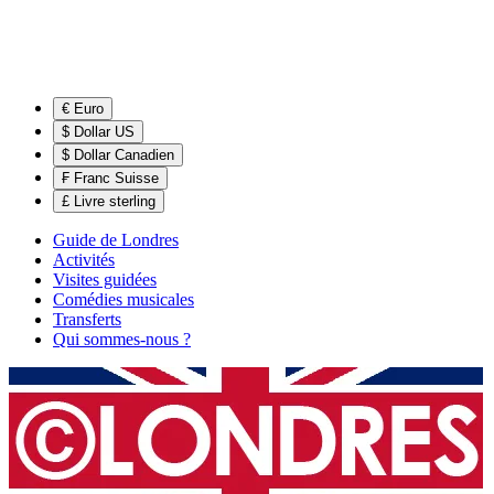
€ Euro
$ Dollar US
$ Dollar Canadien
₣ Franc Suisse
£ Livre sterling
Guide de Londres
Activités
Visites guidées
Comédies musicales
Transferts
Qui sommes-nous ?