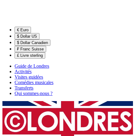
€ Euro
$ Dollar US
$ Dollar Canadien
₣ Franc Suisse
£ Livre sterling
Guide de Londres
Activités
Visites guidées
Comédies musicales
Transferts
Qui sommes-nous ?