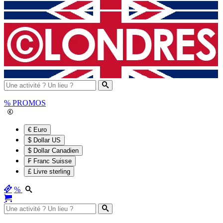
%
PROMOS
€ Euro
$ Dollar US
$ Dollar Canadien
₣ Franc Suisse
£ Livre sterling
%