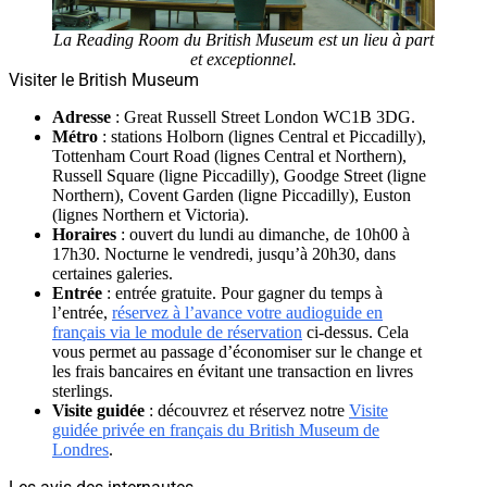
La Reading Room du British Museum est un lieu à part
et exceptionnel.
Visiter le British Museum
Adresse
: Great Russell Street London WC1B 3DG.
Métro
: stations Holborn (lignes Central et Piccadilly),
Tottenham Court Road (lignes Central et Northern),
Russell Square (ligne Piccadilly), Goodge Street (ligne
Northern), Covent Garden (ligne Piccadilly), Euston
(lignes Northern et Victoria).
Horaires
: ouvert du lundi au dimanche, de 10h00 à
17h30. Nocturne le vendredi, jusqu’à 20h30, dans
certaines galeries.
Entrée
: entrée gratuite. Pour gagner du temps à
l’entrée,
réservez à l’avance votre audioguide en
français via le module de réservation
ci-dessus. Cela
vous permet au passage d’économiser sur le change et
les frais bancaires en évitant une transaction en livres
sterlings.
Visite guidée
: découvrez et réservez notre
Visite
guidée privée en français du British Museum de
Londres
.