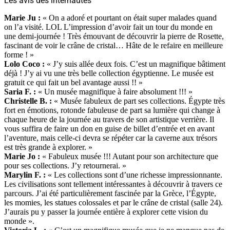
Les avis des internautes
Marie Ju :
« On a adoré et pourtant on était super malades quand
on l’a visité. LOL L’impression d’avoir fait un tour du monde en
une demi-journée ! Très émouvant de découvrir la pierre de Rosette,
fascinant de voir le crâne de cristal… Hâte de le refaire en meilleure
forme ! »
Lolo Coco :
« J’
y suis allée deux fois. C’est un magnifique bâtiment
déjà ! J’y ai vu une très belle collection égyptienne. Le musée est
gratuit ce qui fait un bel avantage aussi !! »
Saria F. :
«
Un musée magnifique à faire absolument !!! »
Christelle B. :
«
Musée fabuleux de part ses collections. Égypte très
fort en émotions, rotonde fabuleuse de part sa lumière qui change à
chaque heure de la journée au travers de son artistique verrière. Il
vous suffira de faire un don en guise de billet d’entrée et en avant
l’aventure, mais celle-ci devra se répéter car la caverne aux trésors
est très grande à explorer. »
Marie Jo :
«
Fabuleux musée !!! Autant pour son architecture que
pour ses collections. J’y retournerai. »
Marylin F. :
«
Les collections sont d’une richesse impressionnante.
Les civilisations sont tellement intéressantes à découvrir à travers ce
parcours. J’ai été particulièrement fascinée par la Grèce, l’Égypte,
les momies, les statues colossales et par le crâne de cristal (salle 24).
J’aurais pu y passer la journée entière à explorer cette vision du
monde ».