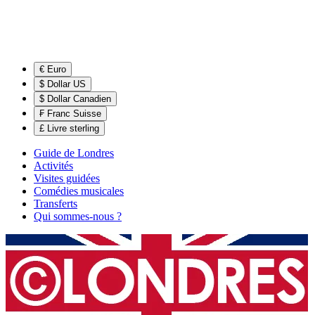
€ Euro
$ Dollar US
$ Dollar Canadien
₣ Franc Suisse
£ Livre sterling
Guide de Londres
Activités
Visites guidées
Comédies musicales
Transferts
Qui sommes-nous ?