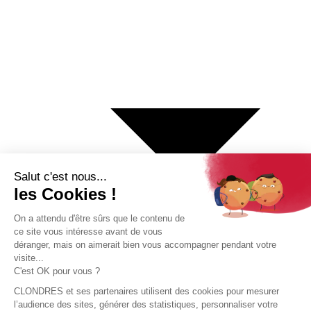
€ Euro
$ Dollar US
$ Dollar Canadien