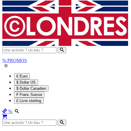
%
PROMOS
€ Euro
$ Dollar US
$ Dollar Canadien
₣ Franc Suisse
£ Livre sterling
%