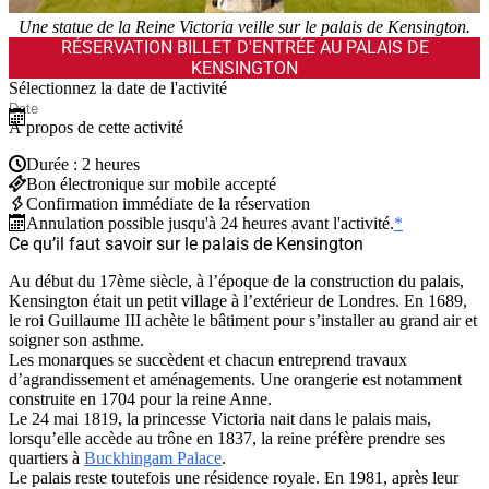
Une statue de la Reine Victoria veille sur le palais de Kensington.
RÉSERVATION BILLET D'ENTRÉE AU PALAIS DE
KENSINGTON
Sélectionnez la date de l'activité
À propos de cette activité
Durée : 2 heures
Bon électronique sur mobile accepté
Confirmation immédiate de la réservation
Annulation possible jusqu'à 24 heures avant l'activité.
*
Ce qu’il faut savoir sur le palais de Kensington
Au début du 17ème siècle, à l’époque de la construction du palais,
Kensington était un petit village à l’extérieur de Londres. En 1689,
le roi Guillaume III achète le bâtiment pour s’installer au grand air et
soigner son asthme.
Les monarques se succèdent et chacun entreprend travaux
d’agrandissement et aménagements. Une orangerie est notamment
construite en 1704 pour la reine Anne.
Le 24 mai 1819, la princesse Victoria nait dans le palais mais,
lorsqu’elle accède au trône en 1837, la reine préfère prendre ses
quartiers à
Buckhingam Palace
.
Le palais reste toutefois une résidence royale. En 1981, après leur