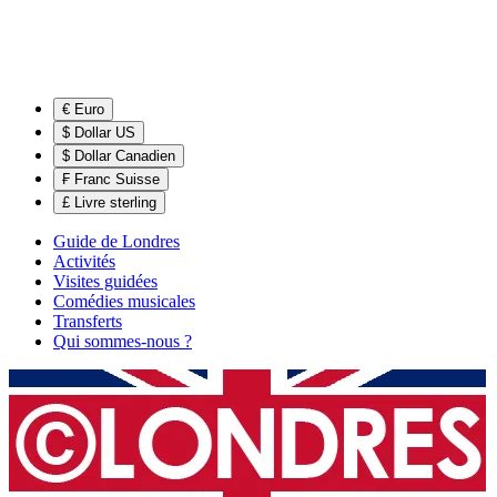
€ Euro
$ Dollar US
$ Dollar Canadien
₣ Franc Suisse
£ Livre sterling
Guide de Londres
Activités
Visites guidées
Comédies musicales
Transferts
Qui sommes-nous ?