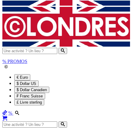
%
PROMOS
€ Euro
$ Dollar US
$ Dollar Canadien
₣ Franc Suisse
£ Livre sterling
%