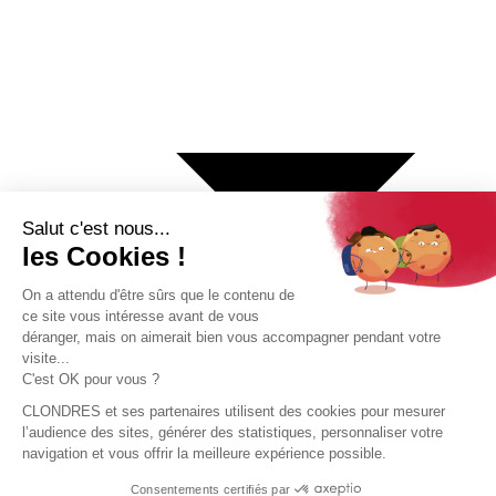
€ Euro
$ Dollar US
$ Dollar Canadien
₣ Franc Suisse