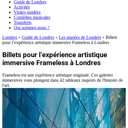
Guide de Londres
Activités
Visites guidées
Comédies musicales
Transferts
Qui sommes-nous ?
Londres
»
Guide de Londres
»
Les musées de Londres
»
Billets
pour l’expérience artistique immersive Frameless à Londres
Billets pour l’expérience artistique
immersive Frameless à Londres
Frameless est une expérience artistique originale. Ces galeries
immersives vous plongent dans 42 tableaux majeurs de l'histoire de
l'art.