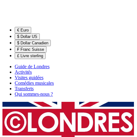
€ Euro
$ Dollar US
$ Dollar Canadien
₣ Franc Suisse
£ Livre sterling
Guide de Londres
Activités
Visites guidées
Comédies musicales
Transferts
Qui sommes-nous ?