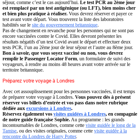
séjour, comme c’est le cas aujourd’hui.
Le test PCR au 2ème jour
est remplacé par un test antigénique (ou LFT), bien moins cher
et bien plus pratique à réaliser.
Vous devrez réserver et payer ce
test avant votre départ. Vous trouverez la liste des laboratoires
habilités sur le
site du gouvernement britannique
.
Pas de changement en revanche pour les personnes qui ne sont pas
encore vaccinées contre le Covid. Elles devront présenter les
résultats négatifs d’un test Covid avant le départ et effectuer deux
tests PCR, l’un au 2ème jour de leur séjour et l’autre au 8ème jour.
Bon à savoir, que vous soyez vacciné ou non, vous devrez
remplir le Passenger Locator Form
, un formulaire de suivi des
voyageurs, à rendre au moins 48 heures avant votre arrivée sur le
territoire britannique.
Préparez votre voyage à Londres
Avec cet assouplissement pour les personnes vaccinées, il est temps
de préparer votre voyage à Londres.
Vous pouvez dès à présent
réserver vos billets d’entrée et vos pass dans notre rubrique
dédiée aux
excursions à Londres
.
Réservez également vos
visites guidées à Londres
, en compagnie
de notre guide française Sophie.
Au programme : les grands
incontournables de Londres, comme cette
visite guidée le long de la
Tamise
, ou des visites originales, comme cette
visite guidée à la
rencontre du Londres de Harry Potter
.