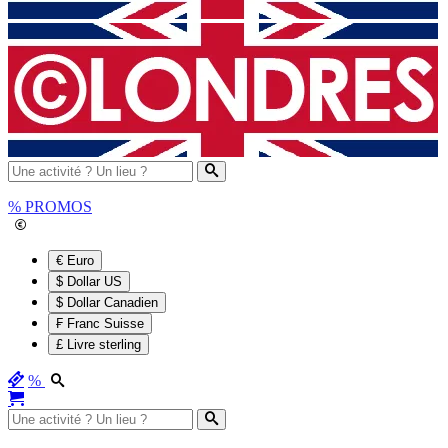
%
PROMOS
€ Euro
$ Dollar US
$ Dollar Canadien
₣ Franc Suisse
£ Livre sterling
%