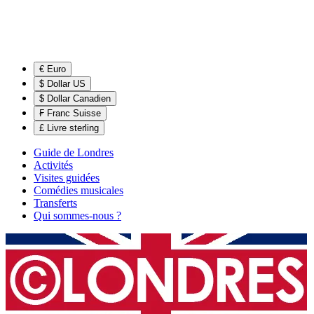
€ Euro
$ Dollar US
$ Dollar Canadien
₣ Franc Suisse
£ Livre sterling
Guide de Londres
Activités
Visites guidées
Comédies musicales
Transferts
Qui sommes-nous ?