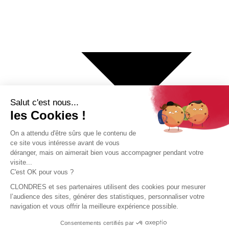
€ Euro
$ Dollar US
$ Dollar Canadien
₣ Franc Suisse
£ Livre sterling