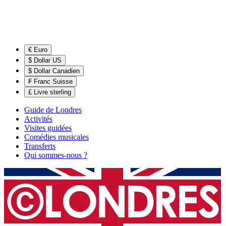
€ Euro
$ Dollar US
$ Dollar Canadien
₣ Franc Suisse
£ Livre sterling
Guide de Londres
Activités
Visites guidées
Comédies musicales
Transferts
Qui sommes-nous ?