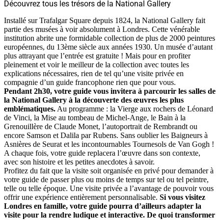
Découvrez tous les trésors de la National Gallery
Installé sur Trafalgar Square depuis 1824, la National Gallery fait
partie des musées à voir absolument à Londres. Cette vénérable
institution abrite une formidable collection de plus de 2000 peintures
européennes, du 13ème siècle aux années 1930. Un musée d’autant
plus attrayant que l’entrée est gratuite ! Mais pour en profiter
pleinement et voir le meilleur de la collection avec toutes les
explications nécessaires, rien de tel qu’une visite privée en
compagnie d’un guide francophone rien que pour vous.
Pendant 2h30, votre guide vous invitera à parcourir les salles de
la National Gallery à la découverte des œuvres les plus
emblématiques.
Au programme : la Vierge aux rochers de Léonard
de Vinci, la Mise au tombeau de Michel-Ange, le Bain à la
Grenouillère de Claude Monet, l’autoportrait de Rembrandt ou
encore Samson et Dalila par Rubens. Sans oublier les Baigneurs à
Asnières de Seurat et les incontournables Tournesols de Van Gogh !
A chaque fois, votre guide replacera l’œuvre dans son contexte,
avec son histoire et les petites anecdotes à savoir.
Profitez du fait que la visite soit organisée en privé pour demander à
votre guide de passer plus ou moins de temps sur tel ou tel peintre,
telle ou telle époque. Une visite privée a l’avantage de pouvoir vous
offrir une expérience entièrement personnalisable.
Si vous visitez
Londres en famille, votre guide pourra d’ailleurs adapter la
visite pour la rendre ludique et interactive. De quoi transformer