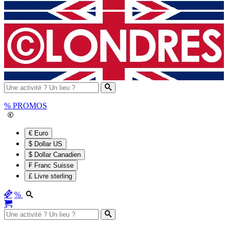
%
PROMOS
€ Euro
$ Dollar US
$ Dollar Canadien
₣ Franc Suisse
£ Livre sterling
%