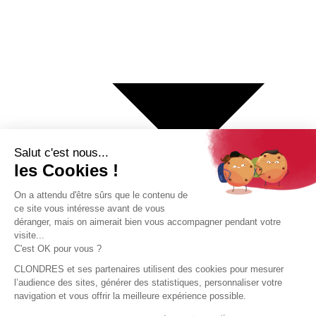
€ Euro
$ Dollar US
$ Dollar Canadien
₣ Franc Suisse