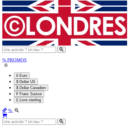
%
PROMOS
€ Euro
$ Dollar US
$ Dollar Canadien
₣ Franc Suisse
£ Livre sterling
%