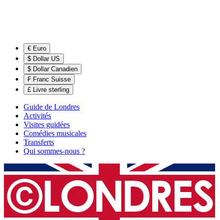
€ Euro
$ Dollar US
$ Dollar Canadien
₣ Franc Suisse
£ Livre sterling
Guide de Londres
Activités
Visites guidées
Comédies musicales
Transferts
Qui sommes-nous ?