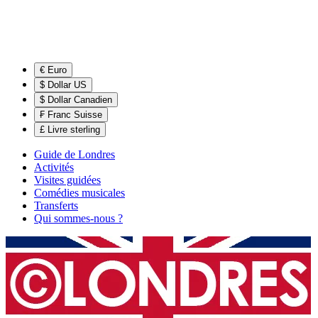
€ Euro
$ Dollar US
$ Dollar Canadien
₣ Franc Suisse
£ Livre sterling
Guide de Londres
Activités
Visites guidées
Comédies musicales
Transferts
Qui sommes-nous ?