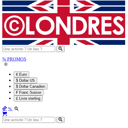
%
PROMOS
€ Euro
$ Dollar US
$ Dollar Canadien
₣ Franc Suisse
£ Livre sterling
%