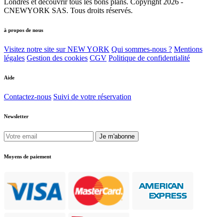
Londres et découvrir tous les bons plans. Copyright 2026 -
CNEWYORK SAS. Tous droits réservés.
à propos de nous
Visitez notre site sur NEW YORK
Qui sommes-nous ?
Mentions
légales
Gestion des cookies
CGV
Politique de confidentialité
Aide
Contactez-nous
Suivi de votre réservation
Newsletter
Je m'abonne
Moyens de paiement