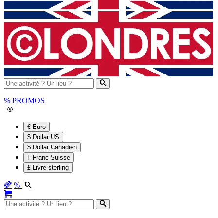
%
PROMOS
€ Euro
$ Dollar US
$ Dollar Canadien
₣ Franc Suisse
£ Livre sterling
%