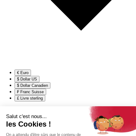
€ Euro
$ Dollar US
$ Dollar Canadien
₣ Franc Suisse
£ Livre sterling