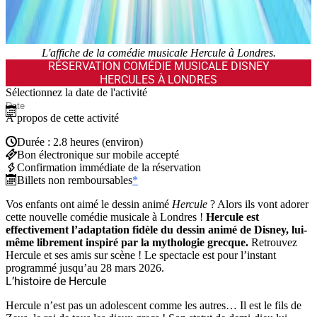
L'affiche de la comédie musicale Hercule à Londres.
RÉSERVATION COMÉDIE MUSICALE DISNEY
HERCULES À LONDRES
Sélectionnez la date de l'activité
À propos de cette activité
Durée : 2.8 heures (environ)
Bon électronique sur mobile accepté
Confirmation immédiate de la réservation
Billets non remboursables
*
Vos enfants ont aimé le dessin animé
Hercule
? Alors ils vont adorer
cette nouvelle comédie musicale à Londres !
Hercule est
effectivement l’adaptation fidèle du dessin animé de Disney, lui-
même librement inspiré par la mythologie grecque.
Retrouvez
Hercule et ses amis sur scène ! Le spectacle est pour l’instant
programmé jusqu’au 28 mars 2026.
L’histoire de Hercule
Hercule n’est pas un adolescent comme les autres… Il est le fils de