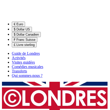
€ Euro
$ Dollar US
$ Dollar Canadien
₣ Franc Suisse
£ Livre sterling
Guide de Londres
Activités
Visites guidées
Comédies musicales
Transferts
Qui sommes-nous ?