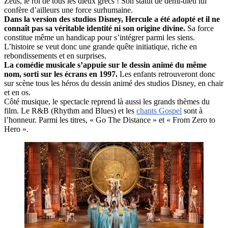
Zeus, le roi de tous les dieux grecs ! Son statut de demi-dieu lui
confère d’ailleurs une force surhumaine.
Dans la version des studios Disney, Hercule a été adopté et il ne
connaît pas sa véritable identité ni son origine divine.
Sa force
constitue même un handicap pour s’intégrer parmi les siens.
L’histoire se veut donc une grande quête initiatique, riche en
rebondissements et en surprises.
La comédie musicale s’appuie sur le dessin animé du même
nom, sorti sur les écrans en 1997.
Les enfants retrouveront donc
sur scène tous les héros du dessin animé des studios Disney, en chair
et en os.
Côté musique, le spectacle reprend là aussi les grands thèmes du
film. Le R&B (Rhythm and Blues) et les
chants Gospel
sont à
l’honneur. Parmi les titres, « Go The Distance » et « From Zero to
Hero ».