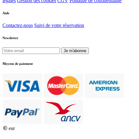
légales
Gestion des cookies
CGV
Politique de confidentialité
Aide
Contactez-nous
Suivi de votre réservation
Newsletter
Je m'abonne
Moyens de paiement
eur