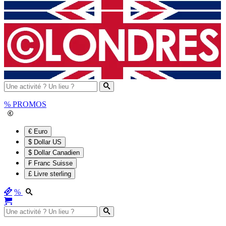
%
PROMOS
€ Euro
$ Dollar US
$ Dollar Canadien
₣ Franc Suisse
£ Livre sterling
%