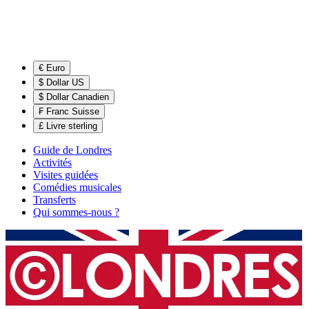
€ Euro
$ Dollar US
$ Dollar Canadien
₣ Franc Suisse
£ Livre sterling
Guide de Londres
Activités
Visites guidées
Comédies musicales
Transferts
Qui sommes-nous ?