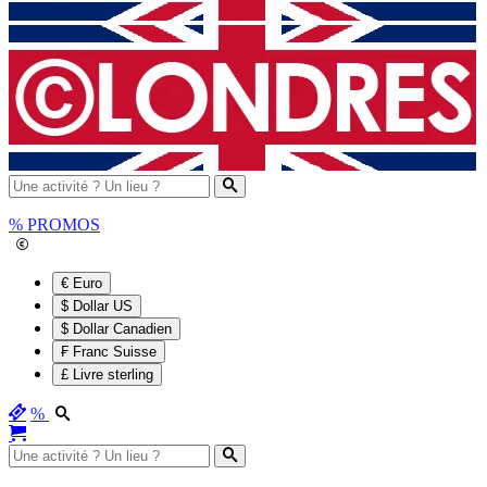
%
PROMOS
€ Euro
$ Dollar US
$ Dollar Canadien
₣ Franc Suisse
£ Livre sterling
%