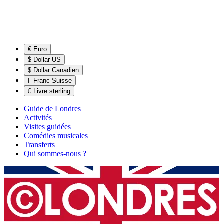
€ Euro
$ Dollar US
$ Dollar Canadien
₣ Franc Suisse
£ Livre sterling
Guide de Londres
Activités
Visites guidées
Comédies musicales
Transferts
Qui sommes-nous ?